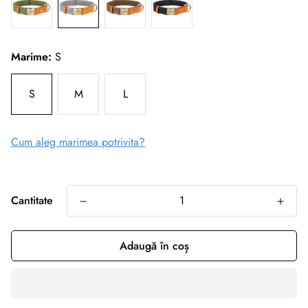
Marime:
S
S
M
L
Cum aleg marimea potrivita?
Cantitate
Adaugă în coș