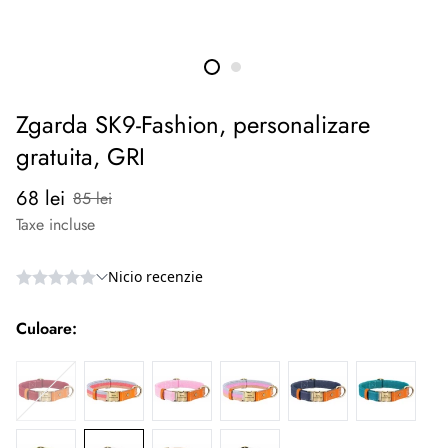
Zgarda SK9-Fashion, personalizare
gratuita, GRI
Preț
Preț
68 lei
85 lei
redus
normal
Taxe incluse
Culoare: