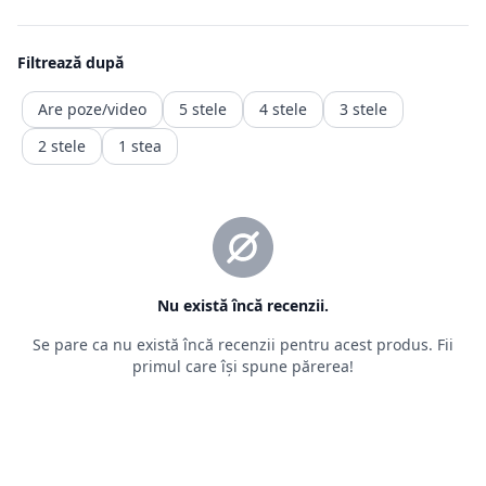
este retragerea din contract, ceea ce presupune ca produsul
achiziționat
să fie trimis înapoi comerciantului, iar banii vor fi recuperați
într-o durată de timp precizată de ordonanță.
Returnarea banilor (contravaloarea produsului fara transport.
transportul fiind un serviciu consumat deja )
trebuie făcută în maxim 14 zile calendaristice, de la retragere
din
contract. Rambursarea
sumelor se va face în contul bancar indicat de client sau al
celui din care a fost facuta plata)
2.2. Situații în care returnarea produselor nu este posibilă
Pentru o relație corectă între vânzător și cumpărător, sunt
prevăzute
câteva situații în care returul nu este posibil, deoarece prima