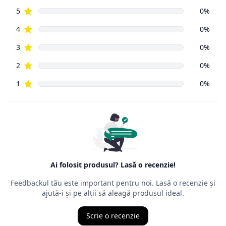
reprezentat
de aceeași Ordonanță de Guvern, numărul 9 din 2016, ca și
vânzările din
magazinele fizice. Principala prevedere a acesteia este că un
cumpărător
din mediul online poate să returneze, cu câteva excepții,
orice produs
cumpărat de pe Internet, în decurs de
14 zile de la data
intrării în
posesia mărfurilor.
Ordonanța precizează că cel care face returul
nu trebuie să
aibă un
motiv anume
, nefiind obligat să îl mărturisească, chiar dacă,
de multe
ori, comercianții cer un astfel de motiv. Termenul juridic al
returului