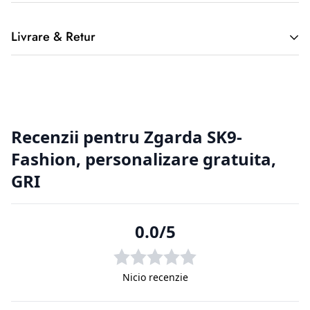
Livrare & Retur
2. Returnarea produselor achiziționate online
Cumpărătorul online este considerat un tip special, deoarece
nu a
avut posibilitatea de a cerceta fizic produsul, înainte de a-l
achiziționa, de aici putând apărea situații nedorite. Din
această cauză
clienții magazinelor online au o serie de drepturi suplimentare
față de
cumpărătorii din magazinele fizice.
2.1. Prevederi legislative cu privire la returnarea produselor.
Regulamentul de bază cu privire la vânzările online este