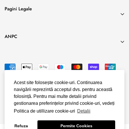
unor servicii de cazare în scop de agrement atunci când în
Search
Pagini Legale
contract se
Blog
prevede o anumită perioadă exactă de executare.
Termeni & Conditii
ANPC
Politica de Confidentialitate
Politica Cookies
Politica Livrare & Retur
Politica Plata
Acest site folosește cookie-uri. Continuarea
navigării reprezintă acceptul dvs. pentru această
© Shopify
folosință. Pentru mai multe detalii privind
gestionarea preferințelor privind cookie-uri, vedeți
Politica de utillizare cookie-uri
Detalii
Refuza
Permite Cookies