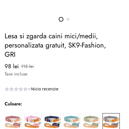
Lesa si zgarda caini mici/medii,
personalizata gratuit, SK9-Fashion,
GRI
Preț
Preț
98 lei
115 lei
redus
normal
Taxe incluse
Culoare: