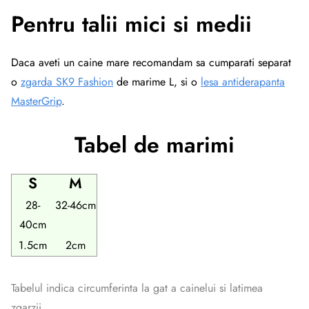
Pentru talii mici si medii
Daca aveti un caine mare recomandam sa cumparati separat
o
zgarda SK9 Fashion
de marime L, si o
lesa antiderapanta
MasterGrip
.
Tabel de marimi
S
M
28-
32-46cm
40cm
1.5cm
2cm
Tabelul indica circumferinta la gat a cainelui si latimea
zgarzii.