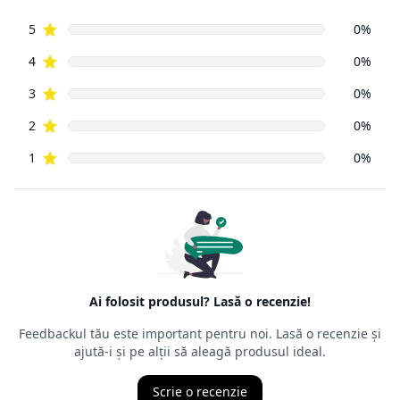
reprezentat
de aceeași Ordonanță de Guvern, numărul 9 din 2016, ca și
vânzările din
magazinele fizice. Principala prevedere a acesteia este că un
cumpărător
din mediul online poate să returneze, cu câteva excepții,
orice produs
cumpărat de pe Internet, în decurs de
14 zile de la data
intrării în
posesia mărfurilor.
Ordonanța precizează că cel care face returul
nu trebuie să
aibă un
motiv anume
, nefiind obligat să îl mărturisească, chiar dacă,
de multe
ori, comercianții cer un astfel de motiv. Termenul juridic al
returului