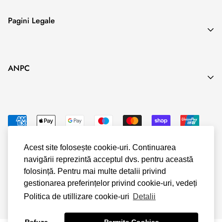
unor servicii de cazare în scop de agrement atunci când în
Search
Pagini Legale
contract se
Blog
prevede o anumită perioadă exactă de executare.
Termeni & Conditii
ANPC
Politica de Confidentialitate
Politica Cookies
Politica Livrare & Retur
Politica Plata
Acest site folosește cookie-uri. Continuarea
navigării reprezintă acceptul dvs. pentru această
© Shopify
folosință. Pentru mai multe detalii privind
gestionarea preferințelor privind cookie-uri, vedeți
Politica de utillizare cookie-uri
Detalii