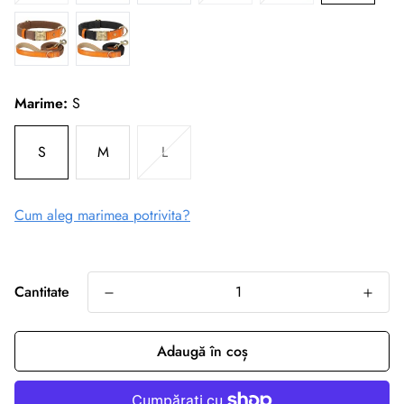
Marime:
S
S
M
L
Cum aleg marimea potrivita?
Cantitate
Adaugă în coș