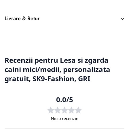
Livrare & Retur
2. Returnarea produselor achiziționate online
Cumpărătorul online este considerat un tip special, deoarece
nu a
avut posibilitatea de a cerceta fizic produsul, înainte de a-l
achiziționa, de aici putând apărea situații nedorite. Din
această cauză
clienții magazinelor online au o serie de drepturi suplimentare
față de
cumpărătorii din magazinele fizice.
2.1. Prevederi legislative cu privire la returnarea produselor.
Regulamentul de bază cu privire la vânzările online este