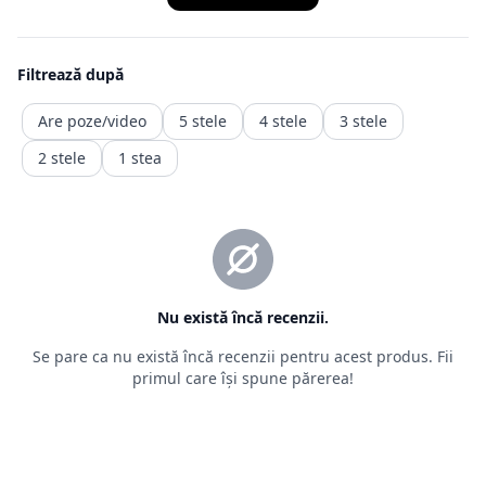
este retragerea din contract, ceea ce presupune ca produsul
achiziționat
să fie trimis înapoi comerciantului, iar banii vor fi recuperați
într-o durată de timp precizată de ordonanță.
Returnarea banilor (contravaloarea produsului fara transport.
transportul fiind un serviciu consumat deja )
trebuie făcută în maxim 14 zile calendaristice, de la retragere
din
contract. Rambursarea
sumelor se va face în contul bancar indicat de client sau al
celui din care a fost facuta plata)
2.2. Situații în care returnarea produselor nu este posibilă
Pentru o relație corectă între vânzător și cumpărător, sunt
prevăzute