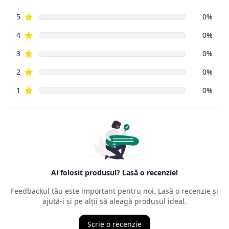
reprezentat
de aceeași Ordonanță de Guvern, numărul 9 din 2016, ca și
vânzările din
magazinele fizice. Principala prevedere a acesteia este că un
cumpărător
din mediul online poate să returneze, cu câteva excepții,
orice produs
cumpărat de pe Internet, în decurs de
14 zile de la data
intrării în
posesia mărfurilor.
Ordonanța precizează că cel care face returul
nu trebuie să
aibă un
motiv anume
, nefiind obligat să îl mărturisească, chiar dacă,
de multe
ori, comercianții cer un astfel de motiv. Termenul juridic al
returului