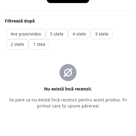
este retragerea din contract, ceea ce presupune ca produsul
achiziționat
să fie trimis înapoi comerciantului, iar banii vor fi recuperați
într-o durată de timp precizată de ordonanță.
Returnarea banilor (contravaloarea produsului fara transport.
transportul fiind un serviciu consumat deja )
trebuie făcută în maxim 14 zile calendaristice, de la retragere
din
contract. Rambursarea
sumelor se va face în contul bancar indicat de client sau al
celui din care a fost facuta plata)
2.2. Situații în care returnarea produselor nu este posibilă
Pentru o relație corectă între vânzător și cumpărător, sunt
prevăzute