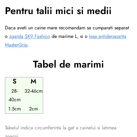
Pentru talii mici si medii
Daca aveti un caine mare recomandam sa cumparati separat
o
zgarda SK9 Fashion
de marime L, si o
lesa antiderapanta
MasterGrip
.
Tabel de marimi
S
M
28-
32-46cm
40cm
1.5cm
2cm
Tabelul indica circumferinta la gat a cainelui si latimea
zgarzii.