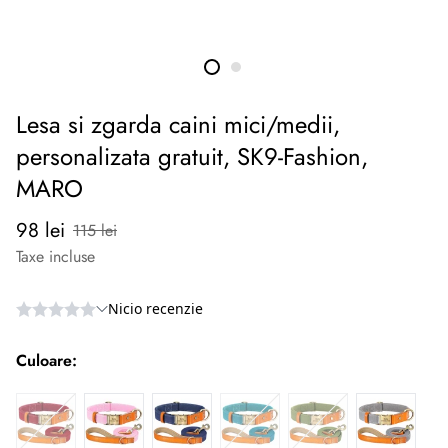
Lesa si zgarda caini mici/medii,
personalizata gratuit, SK9-Fashion,
MARO
Preț
Preț
98 lei
115 lei
redus
normal
Taxe incluse
Culoare: