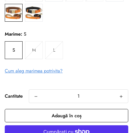
Marime:
S
S
M
L
Cum aleg marimea potrivita?
Cantitate
Adaugă în coș