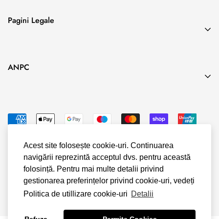
unor servicii de cazare în scop de agrement atunci când în
Search
Pagini Legale
contract se
Blog
prevede o anumită perioadă exactă de executare.
Termeni & Conditii
ANPC
Politica de Confidentialitate
Politica Cookies
Politica Livrare & Retur
Politica Plata
Acest site folosește cookie-uri. Continuarea
navigării reprezintă acceptul dvs. pentru această
© Shopify
folosință. Pentru mai multe detalii privind
gestionarea preferințelor privind cookie-uri, vedeți
Politica de utillizare cookie-uri
Detalii