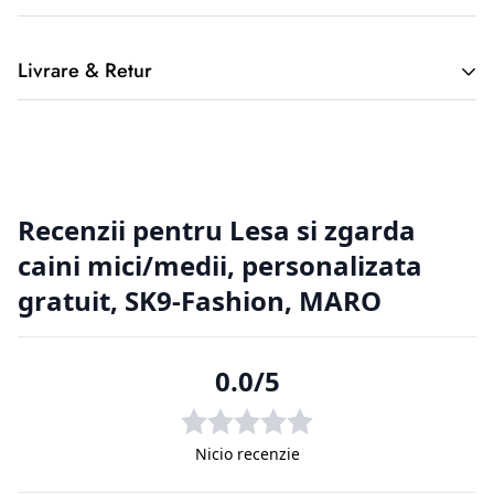
Livrare & Retur
2. Returnarea produselor achiziționate online
Cumpărătorul online este considerat un tip special, deoarece
nu a
avut posibilitatea de a cerceta fizic produsul, înainte de a-l
achiziționa, de aici putând apărea situații nedorite. Din
această cauză
clienții magazinelor online au o serie de drepturi suplimentare
față de
cumpărătorii din magazinele fizice.
2.1. Prevederi legislative cu privire la returnarea produselor.
Regulamentul de bază cu privire la vânzările online este