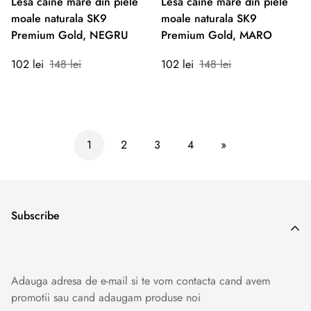
Lesa caine mare din piele
Lesa caine mare din piele
moale naturala SK9
moale naturala SK9
Premium Gold, NEGRU
Premium Gold, MARO
Preț
Preț
Preț
Preț
102 lei
148 lei
102 lei
148 lei
redus
normal
redus
normal
1
2
3
4
»
Subscribe
Adauga adresa de e-mail si te vom contacta cand avem
promotii sau cand adaugam produse noi