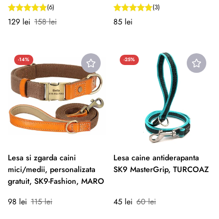
Premium Gold, NEGRU
INOX/CROM
(6)
(3)
Preț
Preț
Preț
129 lei
158 lei
85 lei
redus
normal
normal
-14%
-25%
Lesa si zgarda caini
Lesa caine antiderapanta
mici/medii, personalizata
SK9 MasterGrip, TURCOAZ
gratuit, SK9-Fashion, MARO
Preț
Preț
Preț
Preț
98 lei
115 lei
45 lei
60 lei
redus
normal
redus
normal