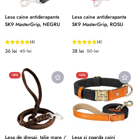
Lesa caine antiderapanta
Lesa caine antiderapanta
SK9 MasterGrip, NEGRU
SK9 MasterGrip, ROSU
(4)
(4)
Preț
Preț
Preț
Preț
36 lei
45 lei
38 lei
50 lei
redus
normal
redus
normal
-18%
-14%
Lesa de dresaj, talie mare /
Lesa si zgarda caini