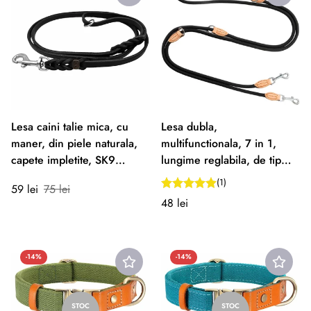
Lesa caini talie mica, cu
Lesa dubla,
maner, din piele naturala,
multifunctionala, 7 in 1,
capete impletite, SK9
lungime reglabila, de tip
Premium Crom, NEGRU
coarda, 210cm
(1)
Preț
Preț
59 lei
75 lei
Preț
48 lei
redus
normal
normal
-14%
-14%
STOC
STOC