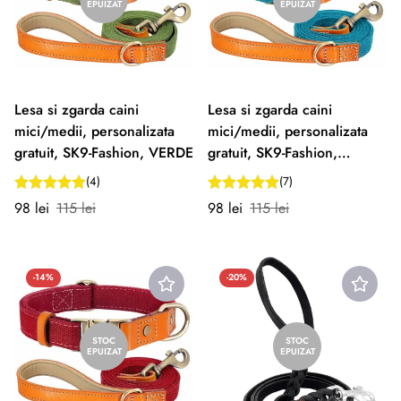
EPUIZAT
EPUIZAT
Lesa si zgarda caini
Lesa si zgarda caini
mici/medii, personalizata
mici/medii, personalizata
gratuit, SK9-Fashion, VERDE
gratuit, SK9-Fashion,
TURCOAZ
(4)
(7)
Preț
Preț
Preț
Preț
98 lei
115 lei
98 lei
115 lei
redus
normal
redus
normal
-14%
-20%
STOC
STOC
EPUIZAT
EPUIZAT