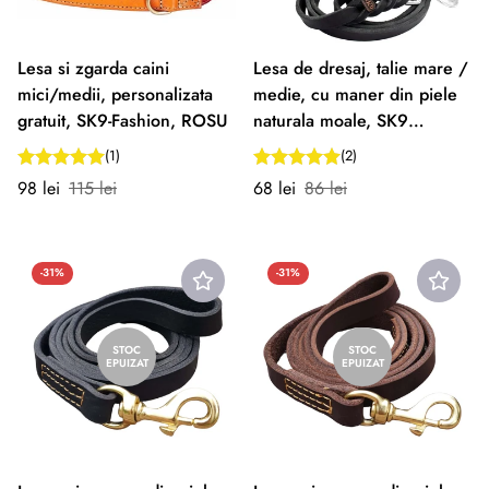
Lesa si zgarda caini
Lesa de dresaj, talie mare /
mici/medii, personalizata
medie, cu maner din piele
gratuit, SK9-Fashion, ROSU
naturala moale, SK9
Premium Crom, NEGRU
(1)
(2)
Preț
Preț
Preț
Preț
98 lei
115 lei
68 lei
86 lei
redus
normal
redus
normal
-31%
-31%
STOC
STOC
EPUIZAT
EPUIZAT