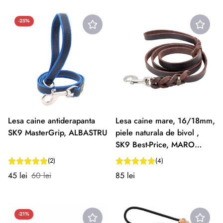
-25%
Lesa caine antiderapanta
Lesa caine mare, 16/18mm,
SK9 MasterGrip, ALBASTRU
piele naturala de bivol ,
SK9 Best-Price, MARO
INOX/CROM
(2)
(4)
Preț
Preț
Preț
45 lei
60 lei
85 lei
redus
normal
normal
-21%