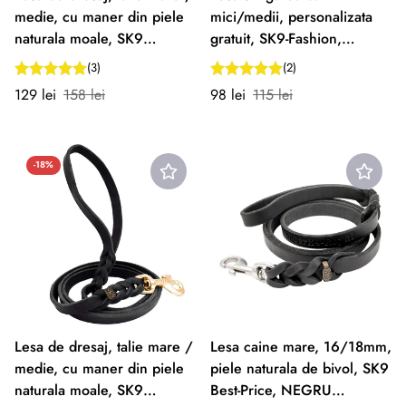
medie, cu maner din piele
mici/medii, personalizata
naturala moale, SK9
gratuit, SK9-Fashion,
Premium Crom, MARO
NEGRU
(3)
(2)
Preț
Preț
Preț
Preț
129 lei
158 lei
98 lei
115 lei
redus
normal
redus
normal
-18%
Lesa de dresaj, talie mare /
Lesa caine mare, 16/18mm,
medie, cu maner din piele
piele naturala de bivol, SK9
naturala moale, SK9
Best-Price, NEGRU