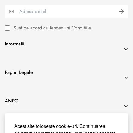
Sunt de acord cu
Termenii si Conditiile
Informatii
Search
Pagini Legale
Blog
Termeni & Conditii
ANPC
Politica de Confidentialitate
Politica Cookies
Acest site folosește cookie-uri. Continuarea
Politica Livrare & Retur