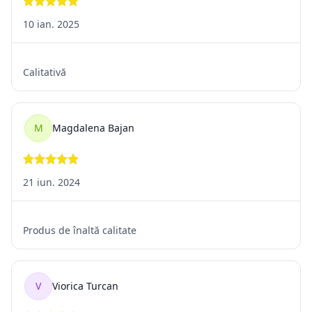
Înregistrări video sau audio desigilate după livrare;
Programe informatice pe suport fizic, ce nu mai au sigiliul
intact;
Achiziționarea
de conținut digital livrat online în condițiile în care
consumatorul a
confirmat că renunță de dreptul la retragere;
Produsele care expiră rapid, iar la retur nu ar mai putea fi
revândute altor cumpărători;
Achiziționarea
unor servicii de cazare în scop de agrement atunci când în
contract se
prevede o anumită perioadă exactă de executare.