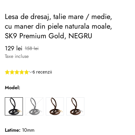
Lesa de dresaj, talie mare / medie,
cu maner din piele naturala moale,
SK9 Premium Gold, NEGRU
Preț
Preț
129 lei
158 lei
redus
normal
Taxe incluse
Model:
Latime:
10mm