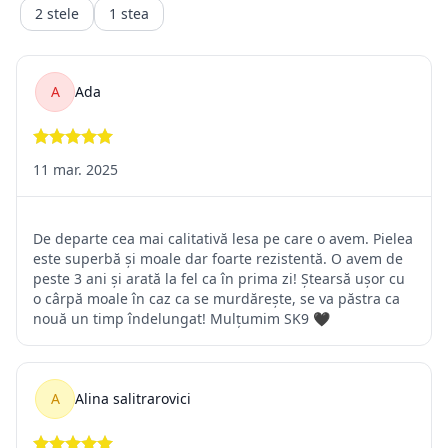
transportul fiind un serviciu consumat deja )
trebuie făcută în maxim 14 zile calendaristice, de la retragere
din
contract. Rambursarea
sumelor se va face în contul bancar indicat de client sau al
celui din care a fost facuta plata)
2.2. Situații în care returnarea produselor nu este posibilă
Pentru o relație corectă între vânzător și cumpărător, sunt
prevăzute
câteva situații în care returul nu este posibil, deoarece prima
parte
ar avea pierderi pe care nu și le-ar putea recupera. Între
aceste
situații se numără următoarele:
Achiziționarea unor produse personalizate după dorința