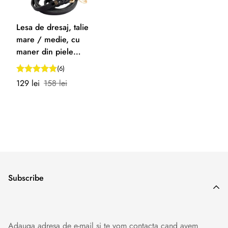
Lesa de dresaj, talie
mare / medie, cu
maner din piele
naturala moale, SK9
(6)
Premium Gold,
Preț
Preț
129 lei
158 lei
NEGRU
redus
normal
Subscribe
Adauga adresa de e-mail si te vom contacta cand avem