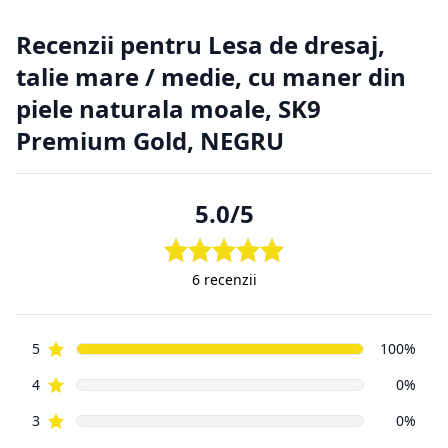
nu a
avut posibilitatea de a cerceta fizic produsul, înainte de a-l
achiziționa, de aici putând apărea situații nedorite. Din
această cauză
clienții magazinelor online au o serie de drepturi suplimentare
față de
cumpărătorii din magazinele fizice.
2.1. Prevederi legislative cu privire la returnarea produselor.
Regulamentul de bază cu privire la vânzările online este
reprezentat
de aceeași Ordonanță de Guvern, numărul 9 din 2016, ca și
vânzările din
magazinele fizice. Principala prevedere a acesteia este că un
cumpărător
din mediul online poate să returneze, cu câteva excepții,