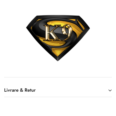
Livrare & Retur
2. Returnarea produselor achiziționate online
Cumpărătorul online este considerat un tip special, deoarece