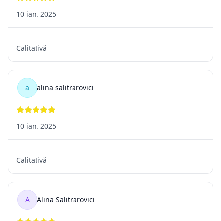
cumpărătorului, cu specificații diferite față de obiectele
de serie
obișnuite;
Achiziționarea unor produse sigilate, care prin
folosință nu mai sunt în această stare și nu mai pot fi folosite
din nou
din motive ce țin de igienă sau de protecția sănătății;
Produse care după cumpărare au fost amestecate cu alte
elemente și care sunt inseparabile;
Prestările de servicii încheiate în condițiile în care
consumatorul declară anterior că știe că nu are dreptul la
retragere;
Achiziționarea unor produse cu preț fluctuant, ce nu poate fi
controlat de vânzător;
Achizițiile făcute în cadrul unei licitații;
Achiziția unor ziare periodice sau reviste;