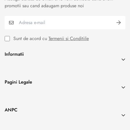
promotii sau cand adaugam produse noi
Sunt de acord cu
Termenii si Conditiile
Informatii
Search
Pagini Legale
Blog
Termeni & Conditii
ANPC
Politica de Confidentialitate
Politica Cookies