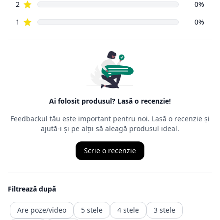
orice produs
cumpărat de pe Internet, în decurs de
14 zile de la data
intrării în
posesia mărfurilor.
Ordonanța precizează că cel care face returul
nu trebuie să
aibă un
motiv anume
, nefiind obligat să îl mărturisească, chiar dacă,
de multe
ori, comercianții cer un astfel de motiv. Termenul juridic al
returului
este retragerea din contract, ceea ce presupune ca produsul
achiziționat
să fie trimis înapoi comerciantului, iar banii vor fi recuperați
într-o durată de timp precizată de ordonanță.
Returnarea banilor (contravaloarea produsului fara transport.