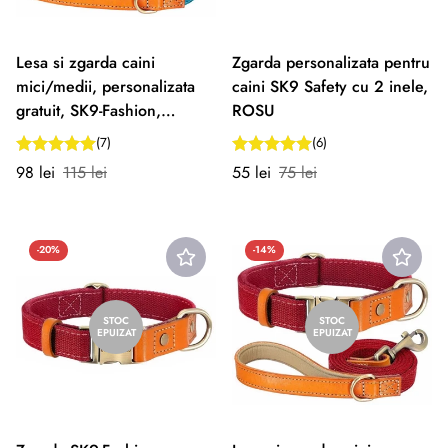
Lesa si zgarda caini
Zgarda personalizata pentru
mici/medii, personalizata
caini SK9 Safety cu 2 inele,
gratuit, SK9-Fashion,
ROSU
TURCOAZ
(7)
(6)
Preț
Preț
Preț
Preț
98 lei
115 lei
55 lei
75 lei
redus
normal
redus
normal
-20%
-14%
STOC
STOC
EPUIZAT
EPUIZAT