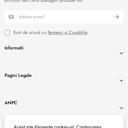
promotii sau cand adaugam produse noi
Sunt de acord cu
Termenii si Conditiile
Informatii
Search
Pagini Legale
Blog
Termeni & Conditii
ANPC
Politica de Confidentialitate
Politica Cookies
Acest site folosește cookie-uri. Continuarea