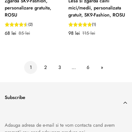
Zgarda SK9-Fashion,
Lesa si zgarda caini
personalizare gratuita,
mici/medii, personalizata
ROSU
gratuit, SK9-Fashion, ROSU
(2)
(1)
Preț
Preț
Preț
Preț
68 lei
85 lei
98 lei
115 lei
redus
normal
redus
normal
1
2
3
…
6
»
Subscribe
Adauga adresa de e-mail si te vom contacta cand avem