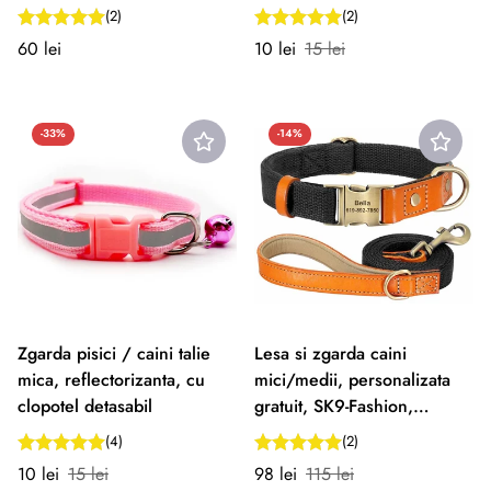
(2)
(2)
Preț
Preț
Preț
60 lei
10 lei
15 lei
normal
redus
normal
-33%
-14%
Zgarda pisici / caini talie
Lesa si zgarda caini
mica, reflectorizanta, cu
mici/medii, personalizata
clopotel detasabil
gratuit, SK9-Fashion,
NEGRU
(4)
(2)
Preț
Preț
Preț
Preț
10 lei
15 lei
98 lei
115 lei