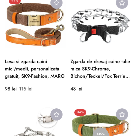
-14%
Lesa si zgarda caini
Zgarda de dresaj caine talie
mici/medii, personalizata
mica SK9-Chrome,
gratuit, SK9-Fashion, MARO
Bichon/Teckel/Fox Terrier
etc.
Preț
Preț
Preț
98 lei
115 lei
48 lei
redus
normal
normal
-14%
STOC