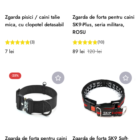
Zgarda pisici / caini talie
Zgarda de forta pentru caini
mica, cu clopotel detasabil
SK9-Plus, seria militara,
ROSU
(3)
(10)
Preț
Preț
Preț
7 lei
89 lei
120 lei
normal
redus
normal
-25%
Zgarda de forta pentru caini
Zgarda de forta SK9 Soft-