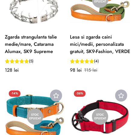
EPUIZAT
Zgarda strangulanta talie
Lesa si zgarda caini
medie/mare, Catarama
mici/medii, personalizata
Alumax, SK9 Supreme
gratuit, SK9-Fashion, VERDE
(5)
(4)
Preț
Preț
Preț
128 lei
98 lei
115 lei
normal
redus
normal
-14%
-26%
STOC
STOC
EPUIZAT
EPUIZAT