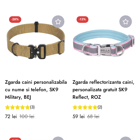
redus
normal
redus
normal
-28%
-13%
Zgarda caini personalizabila
Zgarda reflectorizanta caini,
cu nume si telefon, SK9
personalizata gratuit SK9
Military, BEJ
Reflect, ROZ
(3)
(2)
Preț
Preț
Preț
Preț
72 lei
100 lei
59 lei
68 lei
redus
normal
redus
normal