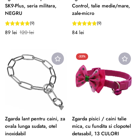
SK9-Plus, seria militara,
Control, talie medie/mare,
NEGRU
zale-micro
(9)
(9)
Preț
Preț
Preț
89 lei
120 lei
84 lei
redus
normal
normal
-33%
Zgarda lant pentru caini, za
Zgarda pisici / caini talie
ovala lunga sudata, otel
mica, cu fundita si clopotel
inoxidabil
detasabil, 13 CULORI