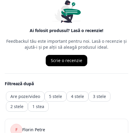
intrării în
posesia mărfurilor.
Ordonanța precizează că cel care face returul
nu trebuie să
aibă un
motiv anume
, nefiind obligat să îl mărturisească, chiar dacă,
de multe
ori, comercianții cer un astfel de motiv. Termenul juridic al
returului
este retragerea din contract, ceea ce presupune ca produsul
achiziționat
să fie trimis înapoi comerciantului, iar banii vor fi recuperați
într-o durată de timp precizată de ordonanță.
Returnarea banilor (contravaloarea produsului fara transport.
transportul fiind un serviciu consumat deja )
trebuie făcută în maxim 14 zile calendaristice, de la retragere
din