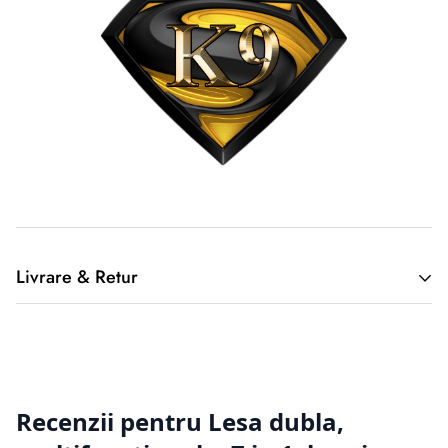
Livrare & Retur
2. Returnarea produselor achiziționate online
Cumpărătorul online este considerat un tip special, deoarece
nu a
avut posibilitatea de a cerceta fizic produsul, înainte de a-l