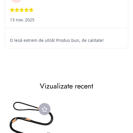
contract. Rambursarea
sumelor se va face în contul bancar indicat de client sau al
celui din care a fost facuta plata)
2.2. Situații în care returnarea produselor nu este posibilă
Pentru o relație corectă între vânzător și cumpărător, sunt
prevăzute
câteva situații în care returul nu este posibil, deoarece prima
parte
ar avea pierderi pe care nu și le-ar putea recupera. Între
Vizualizate recent
aceste
situații se numără următoarele:
Achiziționarea unor produse personalizate după dorința
cumpărătorului, cu specificații diferite față de obiectele
de serie