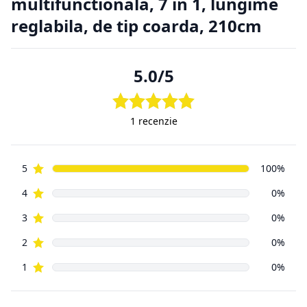
achiziționa, de aici putând apărea situații nedorite. Din
această cauză
clienții magazinelor online au o serie de drepturi suplimentare
față de
cumpărătorii din magazinele fizice.
2.1. Prevederi legislative cu privire la returnarea produselor.
Regulamentul de bază cu privire la vânzările online este
reprezentat
de aceeași Ordonanță de Guvern, numărul 9 din 2016, ca și
vânzările din
magazinele fizice. Principala prevedere a acesteia este că un
cumpărător
din mediul online poate să returneze, cu câteva excepții,
orice produs
cumpărat de pe Internet, în decurs de
14 zile de la data