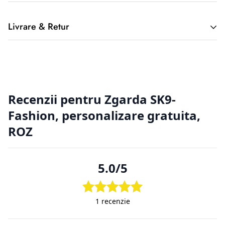
Livrare & Retur
2. Returnarea produselor achiziționate online
Cumpărătorul online este considerat un tip special, deoarece
nu a
avut posibilitatea de a cerceta fizic produsul, înainte de a-l
achiziționa, de aici putând apărea situații nedorite. Din
această cauză
clienții magazinelor online au o serie de drepturi suplimentare
față de
cumpărătorii din magazinele fizice.
2.1. Prevederi legislative cu privire la returnarea produselor.
Regulamentul de bază cu privire la vânzările online este