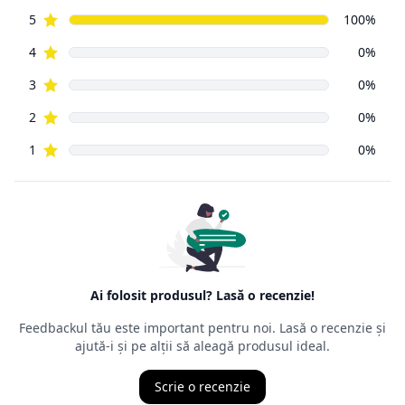
reprezentat
de aceeași Ordonanță de Guvern, numărul 9 din 2016, ca și
vânzările din
magazinele fizice. Principala prevedere a acesteia este că un
cumpărător
din mediul online poate să returneze, cu câteva excepții,
orice produs
cumpărat de pe Internet, în decurs de
14 zile de la data
intrării în
posesia mărfurilor.
Ordonanța precizează că cel care face returul
nu trebuie să
aibă un
motiv anume
, nefiind obligat să îl mărturisească, chiar dacă,
de multe
ori, comercianții cer un astfel de motiv. Termenul juridic al
returului