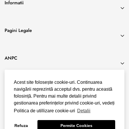
unor servicii de cazare în scop de agrement atunci când în
Informatii
contract se
prevede o anumită perioadă exactă de executare.
Search
Pagini Legale
Blog
Termeni & Conditii
ANPC
Politica de Confidentialitate
Politica Cookies
Acest site folosește cookie-uri. Continuarea
Politica Livrare & Retur
navigării reprezintă acceptul dvs. pentru această
Politica Plata
folosință. Pentru mai multe detalii privind
gestionarea preferințelor privind cookie-uri, vedeți
Politica de utillizare cookie-uri
Detalii
© Shopify
Refuza
Permite Cookies