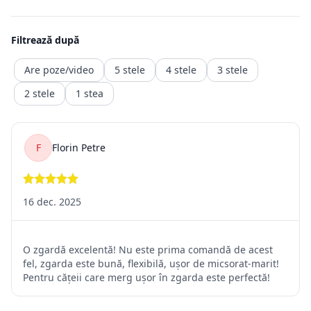
este retragerea din contract, ceea ce presupune ca produsul
achiziționat
să fie trimis înapoi comerciantului, iar banii vor fi recuperați
într-o durată de timp precizată de ordonanță.
Returnarea banilor (contravaloarea produsului fara transport.
transportul fiind un serviciu consumat deja )
trebuie făcută în maxim 14 zile calendaristice, de la retragere
din
contract. Rambursarea
sumelor se va face în contul bancar indicat de client sau al
celui din care a fost facuta plata)
2.2. Situații în care returnarea produselor nu este posibilă
Pentru o relație corectă între vânzător și cumpărător, sunt
prevăzute
câteva situații în care returul nu este posibil, deoarece prima