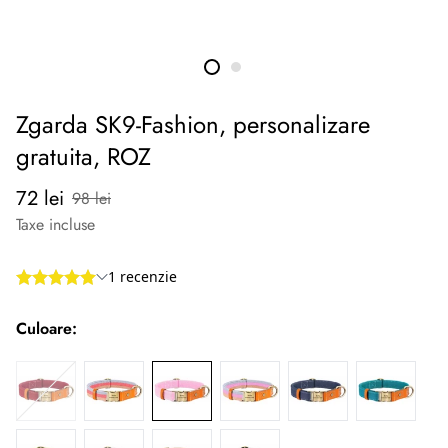
Zgarda SK9-Fashion, personalizare
gratuita, ROZ
Preț
Preț
72 lei
98 lei
redus
normal
Taxe incluse
Culoare: