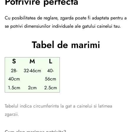
Potrivire perfecta
Cu posibilitatea de reglare, zgarda poate fi adaptata pentru a
se potrivi dimensiunilor individuale ale gatului cainelui tau.
Tabel de marimi
S
M
L
28-
32-46cm
40-
40cm
56cm
1.5cm
2cm
2.5cm
Tabelul indica circumferinta la gat a cainelui si latimea
zgarzii.
Cum aleg marimea potrivita?