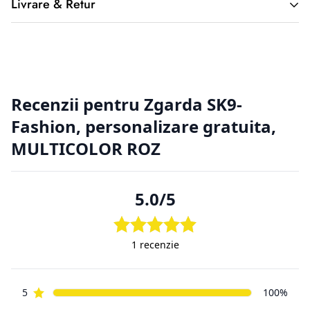
Livrare & Retur
2. Returnarea produselor achiziționate online
Cumpărătorul online este considerat un tip special, deoarece
nu a
avut posibilitatea de a cerceta fizic produsul, înainte de a-l
achiziționa, de aici putând apărea situații nedorite. Din
această cauză
clienții magazinelor online au o serie de drepturi suplimentare
față de
cumpărătorii din magazinele fizice.
2.1. Prevederi legislative cu privire la returnarea produselor.
Regulamentul de bază cu privire la vânzările online este
reprezentat
de aceeași Ordonanță de Guvern, numărul 9 din 2016, ca și