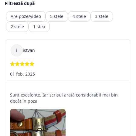
să fie trimis înapoi comerciantului, iar banii vor fi recuperați
într-o durată de timp precizată de ordonanță.
Returnarea banilor (contravaloarea produsului fara transport.
transportul fiind un serviciu consumat deja )
trebuie făcută în maxim 14 zile calendaristice, de la retragere
din
contract. Rambursarea
sumelor se va face în contul bancar indicat de client sau al
celui din care a fost facuta plata)
2.2. Situații în care returnarea produselor nu este posibilă
Pentru o relație corectă între vânzător și cumpărător, sunt
prevăzute
câteva situații în care returul nu este posibil, deoarece prima
parte