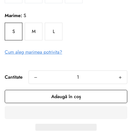
Marime:
S
S
M
L
Cum aleg marimea potrivita?
Cantitate
Adaugă în coș