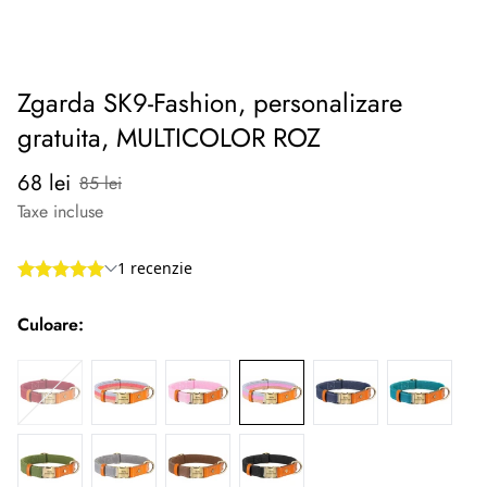
Zgarda SK9-Fashion, personalizare
gratuita, MULTICOLOR ROZ
Preț
Preț
68 lei
85 lei
redus
normal
Taxe incluse
Culoare: