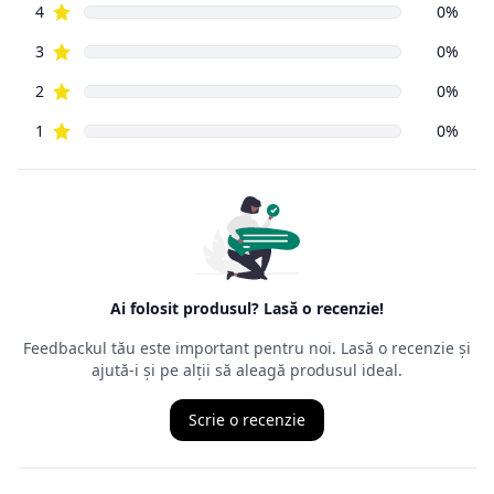
vânzările din
magazinele fizice. Principala prevedere a acesteia este că un
cumpărător
din mediul online poate să returneze, cu câteva excepții,
orice produs
cumpărat de pe Internet, în decurs de
14 zile de la data
intrării în
posesia mărfurilor.
Ordonanța precizează că cel care face returul
nu trebuie să
aibă un
motiv anume
, nefiind obligat să îl mărturisească, chiar dacă,
de multe
ori, comercianții cer un astfel de motiv. Termenul juridic al
returului
este retragerea din contract, ceea ce presupune ca produsul
achiziționat