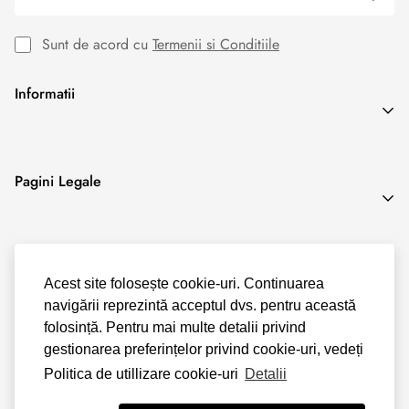
prevede o anumită perioadă exactă de executare.
Sunt de acord cu
Termenii si Conditiile
Informatii
Search
Pagini Legale
Blog
Termeni & Conditii
ANPC
Acest site folosește cookie-uri. Continuarea
Politica de Confidentialitate
navigării reprezintă acceptul dvs. pentru această
Politica Cookies
folosință. Pentru mai multe detalii privind
Politica Livrare & Retur
gestionarea preferințelor privind cookie-uri, vedeți
Politica de utillizare cookie-uri
Detalii
Politica Plata