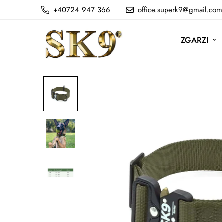
+40724 947 366
office.superk9@gmail.com
ZGARZI