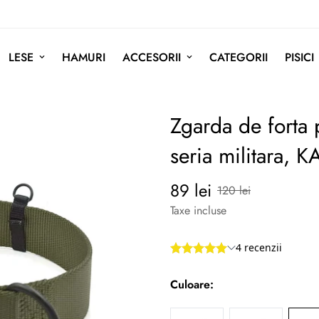
LESE
HAMURI
ACCESORII
CATEGORII
PISICI
Zgarda de forta 
seria militara, K
89 lei
Preț
Preț
120 lei
redus
normal
Taxe incluse
Culoare: