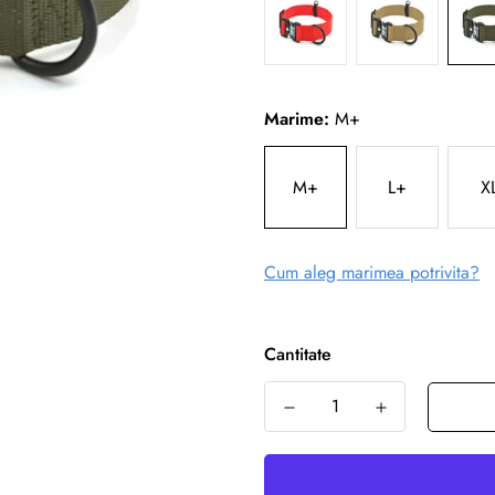
Marime:
M+
M+
L+
X
Cum aleg marimea potrivita?
Cantitate