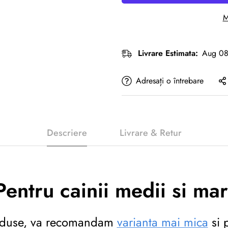
M
Livrare Estimata:
Aug 08
Adresați o întrebare
Descriere
Livrare & Retur
Pentru cainii medii si mar
 reduse, va recomandam
varianta mai mica
si 