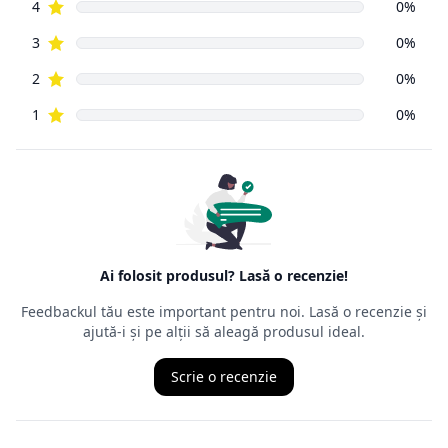
vânzările din
magazinele fizice. Principala prevedere a acesteia este că un
cumpărător
din mediul online poate să returneze, cu câteva excepții,
orice produs
cumpărat de pe Internet, în decurs de
14 zile de la data
intrării în
posesia mărfurilor.
Ordonanța precizează că cel care face returul
nu trebuie să
aibă un
motiv anume
, nefiind obligat să îl mărturisească, chiar dacă,
de multe
ori, comercianții cer un astfel de motiv. Termenul juridic al
returului
este retragerea din contract, ceea ce presupune ca produsul
achiziționat