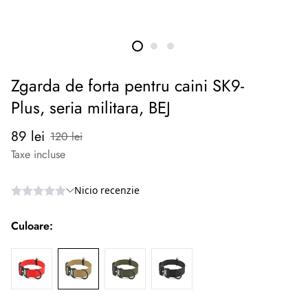
Zgarda de forta pentru caini SK9-
Plus, seria militara, BEJ
Preț
Preț
89 lei
120 lei
redus
normal
Taxe incluse
Culoare: