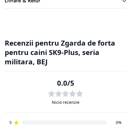
Livrare & Retur
2. Returnarea produselor achiziționate online
Cumpărătorul online este considerat un tip special, deoarece
nu a
avut posibilitatea de a cerceta fizic produsul, înainte de a-l
achiziționa, de aici putând apărea situații nedorite. Din
această cauză
clienții magazinelor online au o serie de drepturi suplimentare
față de
cumpărătorii din magazinele fizice.
2.1. Prevederi legislative cu privire la returnarea produselor.
Regulamentul de bază cu privire la vânzările online este
reprezentat
de aceeași Ordonanță de Guvern, numărul 9 din 2016, ca și