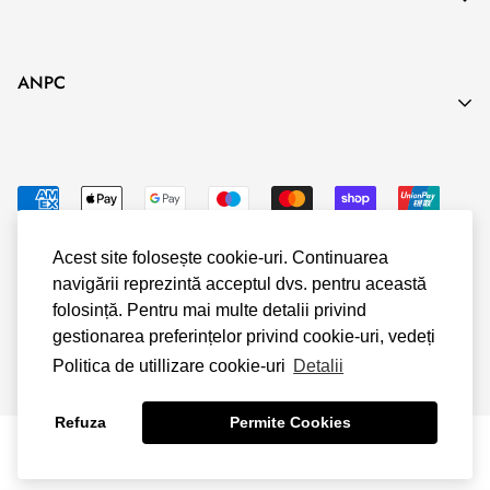
Blog
prevede o anumită perioadă exactă de executare.
Termeni & Conditii
ANPC
Politica de Confidentialitate
Politica Cookies
Politica Livrare & Retur
Politica Plata
Acest site folosește cookie-uri. Continuarea
navigării reprezintă acceptul dvs. pentru această
© Shopify
folosință. Pentru mai multe detalii privind
gestionarea preferințelor privind cookie-uri, vedeți
Politica de utillizare cookie-uri
Detalii
Refuza
Permite Cookies