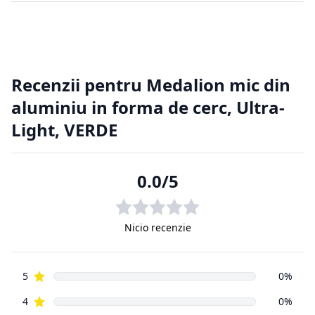
2. Returnarea produselor achiziționate online
Cumpărătorul online este considerat un tip special, deoarece
nu a
avut posibilitatea de a cerceta fizic produsul, înainte de a-l
achiziționa, de aici putând apărea situații nedorite. Din
această cauză
clienții magazinelor online au o serie de drepturi suplimentare
față de
cumpărătorii din magazinele fizice.
2.1. Prevederi legislative cu privire la returnarea produselor.
Regulamentul de bază cu privire la vânzările online este
reprezentat
de aceeași Ordonanță de Guvern, numărul 9 din 2016, ca și
vânzările din