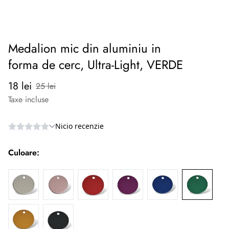
Medalion mic din aluminiu in
forma de cerc, Ultra-Light, VERDE
Preț
Preț
18 lei
25 lei
redus
normal
Taxe incluse
Culoare: