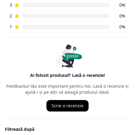
magazinele fizice. Principala prevedere a acesteia este că un
cumpărător
din mediul online poate să returneze, cu câteva excepții,
orice produs
cumpărat de pe Internet, în decurs de
14 zile de la data
intrării în
posesia mărfurilor.
Ordonanța precizează că cel care face returul
nu trebuie să
aibă un
motiv anume
, nefiind obligat să îl mărturisească, chiar dacă,
de multe
ori, comercianții cer un astfel de motiv. Termenul juridic al
returului
este retragerea din contract, ceea ce presupune ca produsul
achiziționat
să fie trimis înapoi comerciantului, iar banii vor fi recuperați