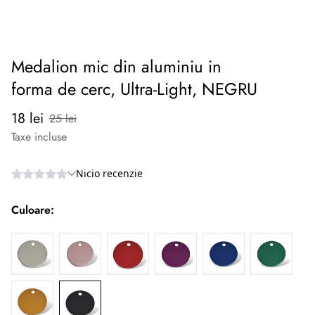
Medalion mic din aluminiu in
forma de cerc, Ultra-Light, NEGRU
Preț
Preț
18 lei
25 lei
redus
normal
Taxe incluse
Culoare: