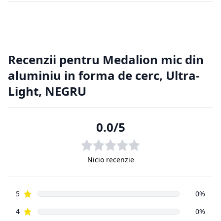
2. Returnarea produselor achiziționate online
Cumpărătorul online este considerat un tip special, deoarece
nu a
avut posibilitatea de a cerceta fizic produsul, înainte de a-l
achiziționa, de aici putând apărea situații nedorite. Din
această cauză
clienții magazinelor online au o serie de drepturi suplimentare
față de
cumpărătorii din magazinele fizice.
2.1. Prevederi legislative cu privire la returnarea produselor.
Regulamentul de bază cu privire la vânzările online este
reprezentat
de aceeași Ordonanță de Guvern, numărul 9 din 2016, ca și
vânzările din