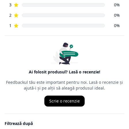
magazinele fizice. Principala prevedere a acesteia este că un
cumpărător
din mediul online poate să returneze, cu câteva excepții,
orice produs
cumpărat de pe Internet, în decurs de
14 zile de la data
intrării în
posesia mărfurilor.
Ordonanța precizează că cel care face returul
nu trebuie să
aibă un
motiv anume
, nefiind obligat să îl mărturisească, chiar dacă,
de multe
ori, comercianții cer un astfel de motiv. Termenul juridic al
returului
este retragerea din contract, ceea ce presupune ca produsul
achiziționat
să fie trimis înapoi comerciantului, iar banii vor fi recuperați