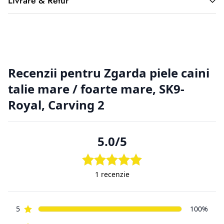
Livrare & Retur
2. Returnarea produselor achiziționate online
Cumpărătorul online este considerat un tip special, deoarece
nu a
avut posibilitatea de a cerceta fizic produsul, înainte de a-l
achiziționa, de aici putând apărea situații nedorite. Din
această cauză
clienții magazinelor online au o serie de drepturi suplimentare
față de
cumpărătorii din magazinele fizice.
2.1. Prevederi legislative cu privire la returnarea produselor.
Regulamentul de bază cu privire la vânzările online este
reprezentat
de aceeași Ordonanță de Guvern, numărul 9 din 2016, ca și