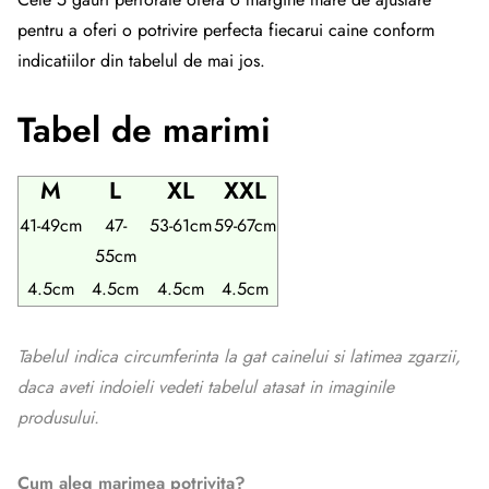
pentru a oferi o potrivire perfecta fiecarui caine conform
indicatiilor din tabelul de mai jos.
Tabel de marimi
M
L
XL
XXL
41-49cm
47-
53-61cm
59-67cm
55cm
4.5cm
4.5cm
4.5cm
4.5cm
Tabelul indica circumferinta la gat cainelui si latimea zgarzii,
daca aveti indoieli vedeti tabelul atasat in imaginile
produsului.
Cum aleg marimea potrivita?