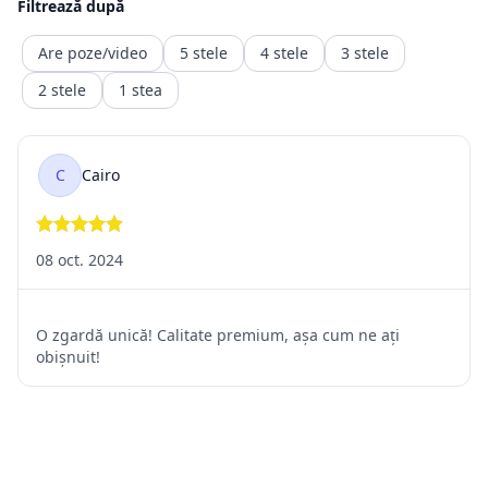
să fie trimis înapoi comerciantului, iar banii vor fi recuperați
într-o durată de timp precizată de ordonanță.
Returnarea banilor (contravaloarea produsului fara transport.
transportul fiind un serviciu consumat deja )
trebuie făcută în maxim 14 zile calendaristice, de la retragere
din
contract. Rambursarea
sumelor se va face în contul bancar indicat de client sau al
celui din care a fost facuta plata)
2.2. Situații în care returnarea produselor nu este posibilă
Pentru o relație corectă între vânzător și cumpărător, sunt
prevăzute
câteva situații în care returul nu este posibil, deoarece prima
parte
ar avea pierderi pe care nu și le-ar putea recupera. Între