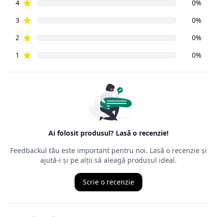
vânzările din
magazinele fizice. Principala prevedere a acesteia este că un
cumpărător
din mediul online poate să returneze, cu câteva excepții,
orice produs
cumpărat de pe Internet, în decurs de
14 zile de la data
intrării în
posesia mărfurilor.
Ordonanța precizează că cel care face returul
nu trebuie să
aibă un
motiv anume
, nefiind obligat să îl mărturisească, chiar dacă,
de multe
ori, comercianții cer un astfel de motiv. Termenul juridic al
returului
este retragerea din contract, ceea ce presupune ca produsul
achiziționat