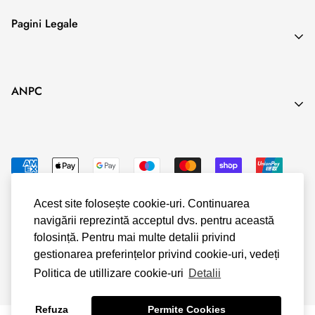
prevede o anumită perioadă exactă de executare.
Search
Pagini Legale
Blog
Termeni & Conditii
ANPC
Politica de Confidentialitate
Politica Cookies
Politica Livrare & Retur
Politica Plata
Acest site folosește cookie-uri. Continuarea
navigării reprezintă acceptul dvs. pentru această
© Shopify
folosință. Pentru mai multe detalii privind
gestionarea preferințelor privind cookie-uri, vedeți
Politica de utillizare cookie-uri
Detalii
Refuza
Permite Cookies