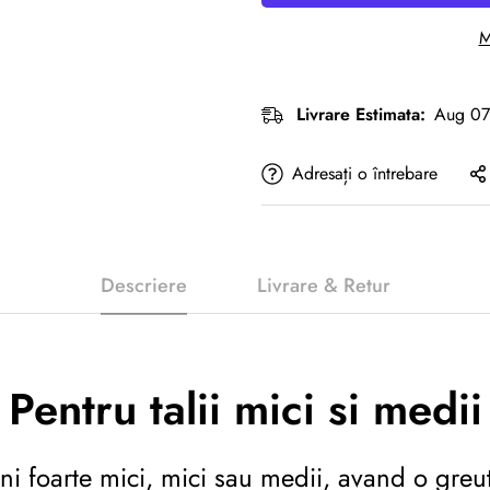
M
Livrare Estimata:
Aug 07
Adresați o întrebare
Descriere
Livrare & Retur
Pentru talii mici si medii
uni foarte mici, mici sau medii, avand o gre