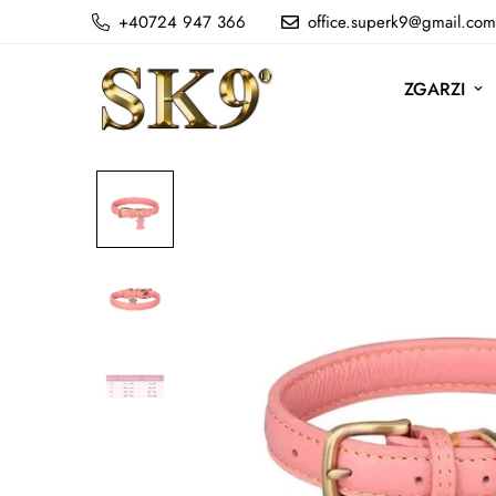
+40724 947 366
office.superk9@gmail.com
ZGARZI