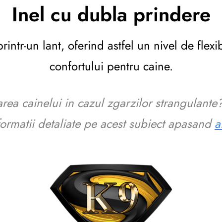
Inel cu dubla prindere
intr-un lant, oferind astfel un nivel de flexib
confortului pentru caine.
area cainelui in cazul zgarzilor strangulante
formatii detaliate pe acest subiect apasand
a