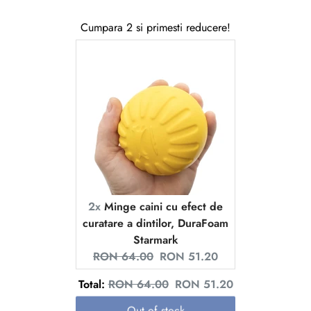
Cumpara 2 si primesti reducere!
2x
Minge caini cu efect de
curatare a dintilor, DuraFoam
Starmark
Original price:
Current price:
RON 64.00
RON 51.20
Original price
Discounted price
Total:
RON 64.00
RON 51.20
Out of stock