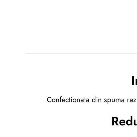
I
Confectionata din spuma rezis
Redu