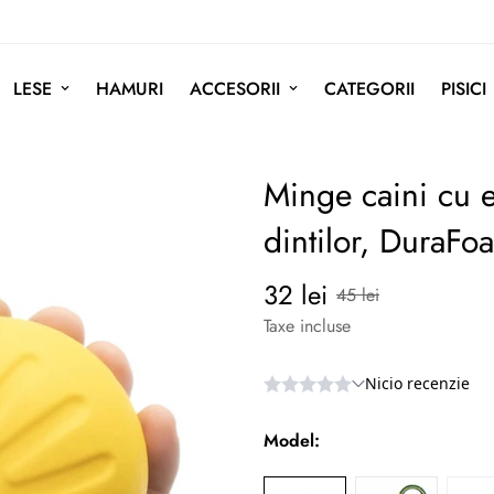
LESE
HAMURI
ACCESORII
CATEGORII
PISICI
Minge caini cu e
dintilor, DuraFo
32 lei
Preț
Preț
45 lei
redus
normal
Taxe incluse
Model: