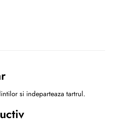
ar
tilor si indeparteaza tartrul.
uctiv