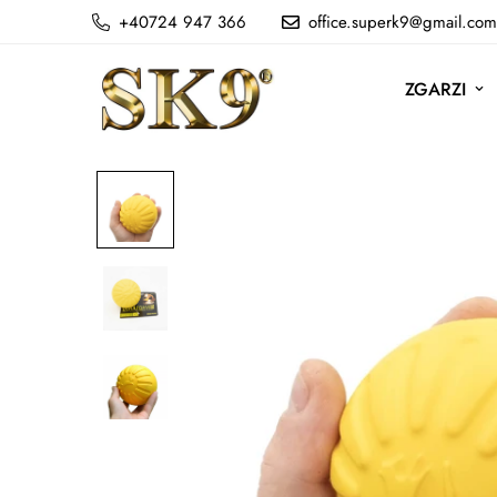
+40724 947 366
office.superk9@gmail.com
ZGARZI