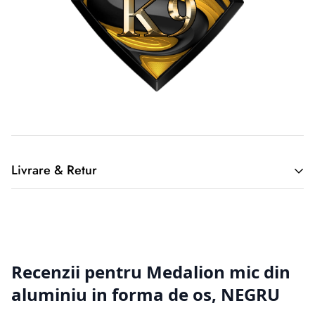
Livrare & Retur
2. Returnarea produselor achiziționate online
Cumpărătorul online este considerat un tip special, deoarece
nu a
avut posibilitatea de a cerceta fizic produsul, înainte de a-l
achiziționa, de aici putând apărea situații nedorite. Din
această cauză