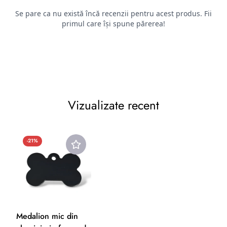
sumelor se va face în contul bancar indicat de client sau al
celui din care a fost facuta plata)
2.2. Situații în care returnarea produselor nu este posibilă
Pentru o relație corectă între vânzător și cumpărător, sunt
prevăzute
câteva situații în care returul nu este posibil, deoarece prima
Vizualizate recent
parte
ar avea pierderi pe care nu și le-ar putea recupera. Între
aceste
-21%
situații se numără următoarele:
Achiziționarea unor produse personalizate după dorința
cumpărătorului, cu specificații diferite față de obiectele
de serie
obișnuite;
Medalion mic din
Achiziționarea unor produse sigilate, care prin