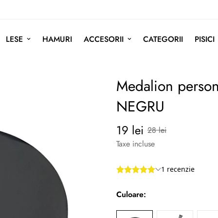
LESE
HAMURI
ACCESORII
CATEGORII
PISICI
Medalion person
NEGRU
19 lei
Preț
Preț
28 lei
redus
normal
Taxe incluse
Culoare: