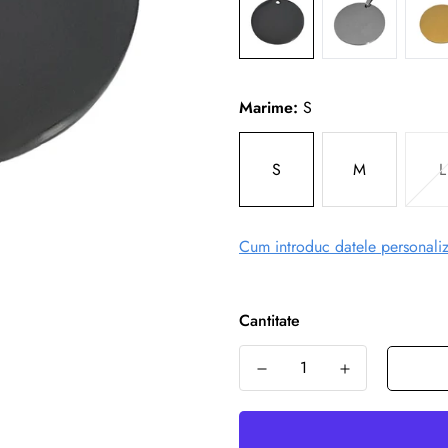
Marime:
S
S
M
L
Cum introduc datele personaliz
Cantitate