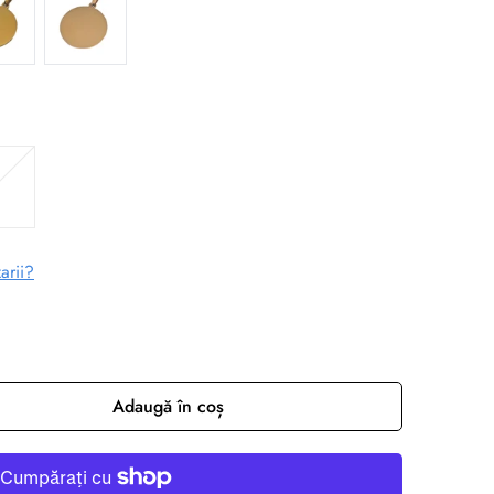
arii?
Adaugă în coș