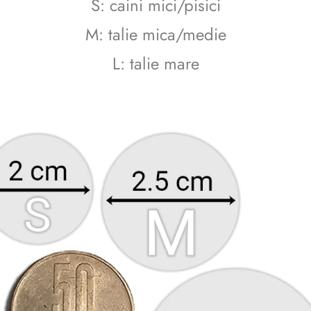
S: caini mici/pisici
M: talie mica/medie
L: talie mare