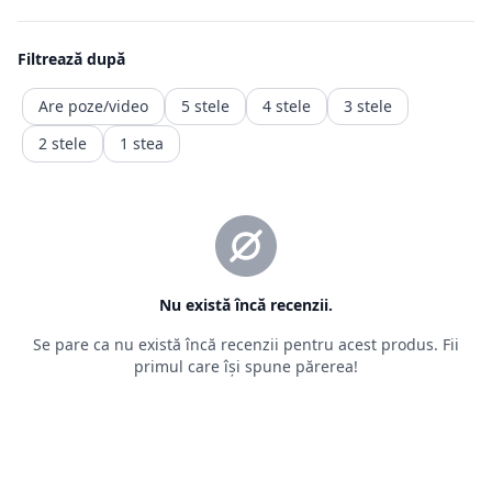
este retragerea din contract, ceea ce presupune ca produsul
achiziționat
să fie trimis înapoi comerciantului, iar banii vor fi recuperați
într-o durată de timp precizată de ordonanță.
Returnarea banilor (contravaloarea produsului fara transport.
transportul fiind un serviciu consumat deja )
trebuie făcută în maxim 14 zile calendaristice, de la retragere
din
contract. Rambursarea
sumelor se va face în contul bancar indicat de client sau al
celui din care a fost facuta plata)
2.2. Situații în care returnarea produselor nu este posibilă
Pentru o relație corectă între vânzător și cumpărător, sunt
prevăzute
câteva situații în care returul nu este posibil, deoarece prima