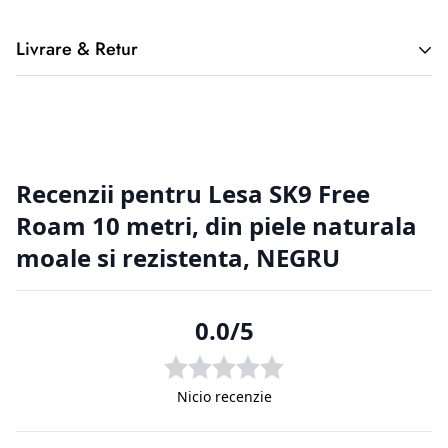
Livrare & Retur
2. Returnarea produselor achiziționate online
Cumpărătorul online este considerat un tip special, deoarece
nu a
avut posibilitatea de a cerceta fizic produsul, înainte de a-l
achiziționa, de aici putând apărea situații nedorite. Din
această cauză
clienții magazinelor online au o serie de drepturi suplimentare
față de
cumpărătorii din magazinele fizice.
2.1. Prevederi legislative cu privire la returnarea produselor.
Regulamentul de bază cu privire la vânzările online este
reprezentat