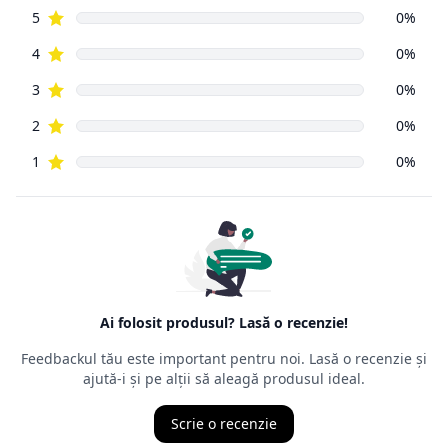
de aceeași Ordonanță de Guvern, numărul 9 din 2016, ca și
vânzările din
magazinele fizice. Principala prevedere a acesteia este că un
cumpărător
din mediul online poate să returneze, cu câteva excepții,
orice produs
cumpărat de pe Internet, în decurs de
14 zile de la data
intrării în
posesia mărfurilor.
Ordonanța precizează că cel care face returul
nu trebuie să
aibă un
motiv anume
, nefiind obligat să îl mărturisească, chiar dacă,
de multe
ori, comercianții cer un astfel de motiv. Termenul juridic al
returului