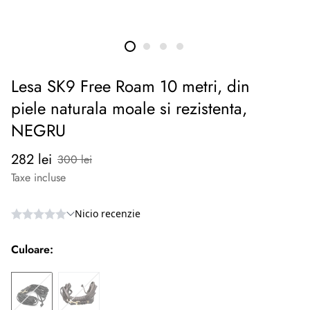
Lesa SK9 Free Roam 10 metri, din
piele naturala moale si rezistenta,
NEGRU
Preț
Preț
282 lei
300 lei
redus
normal
Taxe incluse
Culoare: