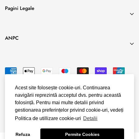
unor servicii de cazare în scop de agrement atunci când în
Search
Pagini Legale
contract se
Blog
prevede o anumită perioadă exactă de executare.
Termeni & Conditii
ANPC
Politica de Confidentialitate
Politica Cookies
Politica Livrare & Retur
Politica Plata
Acest site folosește cookie-uri. Continuarea
navigării reprezintă acceptul dvs. pentru această
© Shopify
folosință. Pentru mai multe detalii privind
gestionarea preferințelor privind cookie-uri, vedeți
Politica de utillizare cookie-uri
Detalii
Refuza
Permite Cookies