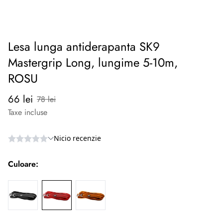
Lesa lunga antiderapanta SK9
Mastergrip Long, lungime 5-10m,
ROSU
Preț
Preț
66 lei
78 lei
redus
normal
Taxe incluse
Culoare: