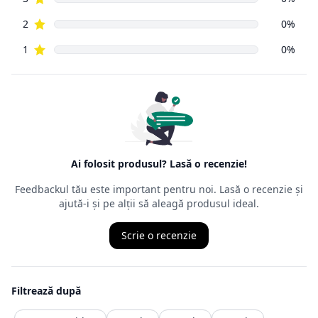
cumpărător
din mediul online poate să returneze, cu câteva excepții,
orice produs
cumpărat de pe Internet, în decurs de
14 zile de la data
intrării în
posesia mărfurilor.
Ordonanța precizează că cel care face returul
nu trebuie să
aibă un
motiv anume
, nefiind obligat să îl mărturisească, chiar dacă,
de multe
ori, comercianții cer un astfel de motiv. Termenul juridic al
returului
este retragerea din contract, ceea ce presupune ca produsul
achiziționat
să fie trimis înapoi comerciantului, iar banii vor fi recuperați