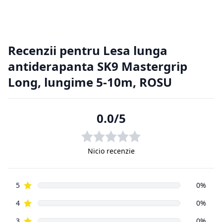
2. Returnarea produselor achiziționate online
Cumpărătorul online este considerat un tip special, deoarece
nu a
avut posibilitatea de a cerceta fizic produsul, înainte de a-l
achiziționa, de aici putând apărea situații nedorite. Din
această cauză
clienții magazinelor online au o serie de drepturi suplimentare
față de
cumpărătorii din magazinele fizice.
2.1. Prevederi legislative cu privire la returnarea produselor.
Regulamentul de bază cu privire la vânzările online este
reprezentat
de aceeași Ordonanță de Guvern, numărul 9 din 2016, ca și
vânzările din
magazinele fizice. Principala prevedere a acesteia este că un