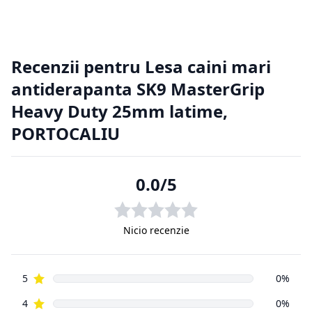
2. Returnarea produselor achiziționate online
Cumpărătorul online este considerat un tip special, deoarece
nu a
avut posibilitatea de a cerceta fizic produsul, înainte de a-l
achiziționa, de aici putând apărea situații nedorite. Din
această cauză
clienții magazinelor online au o serie de drepturi suplimentare
față de
cumpărătorii din magazinele fizice.
2.1. Prevederi legislative cu privire la returnarea produselor.
Regulamentul de bază cu privire la vânzările online este
reprezentat
de aceeași Ordonanță de Guvern, numărul 9 din 2016, ca și
vânzările din
magazinele fizice. Principala prevedere a acesteia este că un