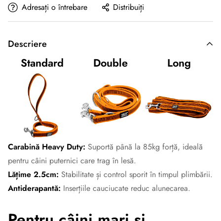
Adresați o întrebare
Distribuiți
Descriere
Standard
Double
Long
Carabină Heavy Duty:
Suportă până la 85kg forță, ideală
pentru câini puternici care trag în lesă.
Lățime 2.5cm:
Stabilitate și control sporit în timpul plimbării.
Antiderapantă:
Inserțiile cauciucate reduc alunecarea.
Pentru câini mari și