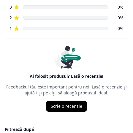
cumpărător
din mediul online poate să returneze, cu câteva excepții,
orice produs
cumpărat de pe Internet, în decurs de
14 zile de la data
intrării în
posesia mărfurilor.
Ordonanța precizează că cel care face returul
nu trebuie să
aibă un
motiv anume
, nefiind obligat să îl mărturisească, chiar dacă,
de multe
ori, comercianții cer un astfel de motiv. Termenul juridic al
returului
este retragerea din contract, ceea ce presupune ca produsul
achiziționat
să fie trimis înapoi comerciantului, iar banii vor fi recuperați
într-o durată de timp precizată de ordonanță.