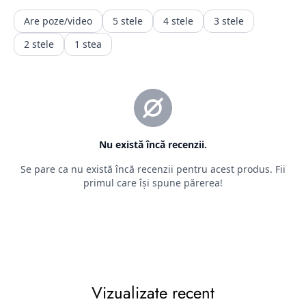
Returnarea banilor (contravaloarea produsului fara transport.
transportul fiind un serviciu consumat deja )
trebuie făcută în maxim 14 zile calendaristice, de la retragere
din
contract. Rambursarea
sumelor se va face în contul bancar indicat de client sau al
celui din care a fost facuta plata)
2.2. Situații în care returnarea produselor nu este posibilă
Pentru o relație corectă între vânzător și cumpărător, sunt
prevăzute
câteva situații în care returul nu este posibil, deoarece prima
parte
ar avea pierderi pe care nu și le-ar putea recupera. Între
aceste
Vizualizate recent