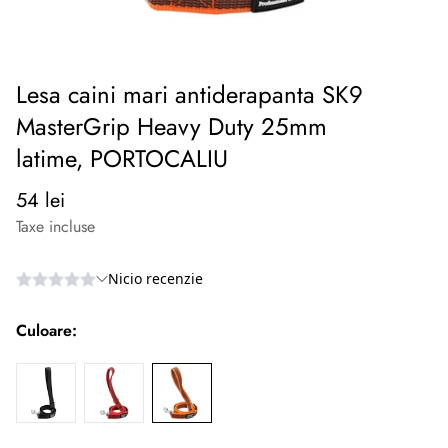
Lesa caini mari antiderapanta SK9
MasterGrip Heavy Duty 25mm
latime, PORTOCALIU
Preț
54 lei
normal
Taxe incluse
Culoare: