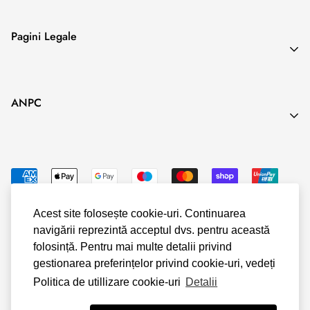
contract se
Search
prevede o anumită perioadă exactă de executare.
Pagini Legale
Blog
Termeni & Conditii
ANPC
Politica de Confidentialitate
Politica Cookies
Politica Livrare & Retur
Politica Plata
Acest site folosește cookie-uri. Continuarea
navigării reprezintă acceptul dvs. pentru această
© Shopify
folosință. Pentru mai multe detalii privind
gestionarea preferințelor privind cookie-uri, vedeți
Politica de utillizare cookie-uri
Detalii