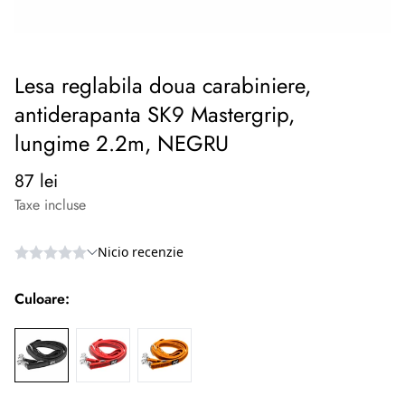
Lesa reglabila doua carabiniere,
antiderapanta SK9 Mastergrip,
lungime 2.2m, NEGRU
Preț
87 lei
normal
Taxe incluse
Culoare: