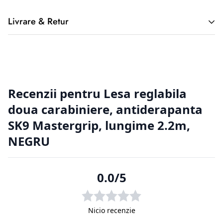
Livrare & Retur
2. Returnarea produselor achiziționate online
Cumpărătorul online este considerat un tip special, deoarece
nu a
avut posibilitatea de a cerceta fizic produsul, înainte de a-l
achiziționa, de aici putând apărea situații nedorite. Din
această cauză
clienții magazinelor online au o serie de drepturi suplimentare
față de
cumpărătorii din magazinele fizice.
2.1. Prevederi legislative cu privire la returnarea produselor.
Regulamentul de bază cu privire la vânzările online este
reprezentat