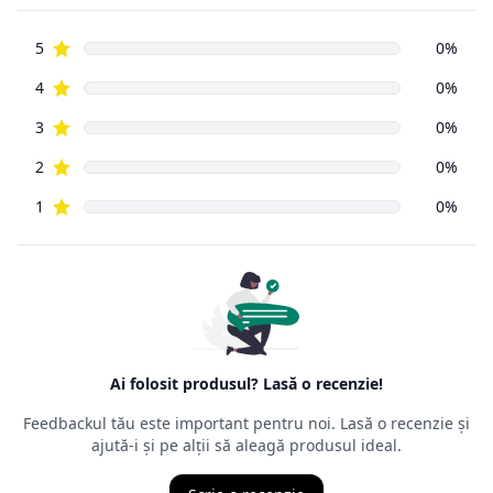
de aceeași Ordonanță de Guvern, numărul 9 din 2016, ca și
vânzările din
magazinele fizice. Principala prevedere a acesteia este că un
cumpărător
din mediul online poate să returneze, cu câteva excepții,
orice produs
cumpărat de pe Internet, în decurs de
14 zile de la data
intrării în
posesia mărfurilor.
Ordonanța precizează că cel care face returul
nu trebuie să
aibă un
motiv anume
, nefiind obligat să îl mărturisească, chiar dacă,
de multe
ori, comercianții cer un astfel de motiv. Termenul juridic al
returului