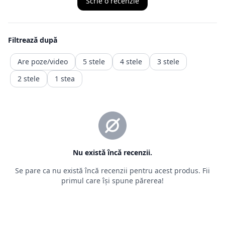
este retragerea din contract, ceea ce presupune ca produsul
achiziționat
să fie trimis înapoi comerciantului, iar banii vor fi recuperați
într-o durată de timp precizată de ordonanță.
Returnarea banilor (contravaloarea produsului fara transport.
transportul fiind un serviciu consumat deja )
trebuie făcută în maxim 14 zile calendaristice, de la retragere
din
contract. Rambursarea
sumelor se va face în contul bancar indicat de client sau al
celui din care a fost facuta plata)
2.2. Situații în care returnarea produselor nu este posibilă
Pentru o relație corectă între vânzător și cumpărător, sunt
prevăzute
câteva situații în care returul nu este posibil, deoarece prima