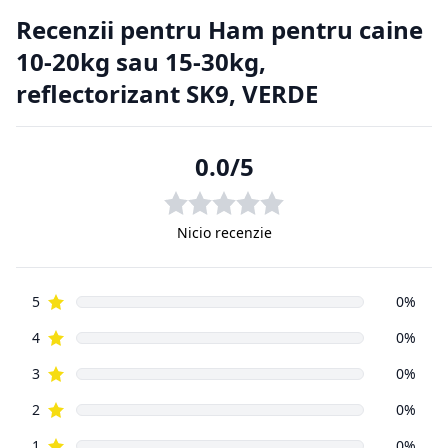
nu a
avut posibilitatea de a cerceta fizic produsul, înainte de a-l
achiziționa, de aici putând apărea situații nedorite. Din
această cauză
clienții magazinelor online au o serie de drepturi suplimentare
față de
cumpărătorii din magazinele fizice.
2.1. Prevederi legislative cu privire la returnarea produselor.
Regulamentul de bază cu privire la vânzările online este
reprezentat
de aceeași Ordonanță de Guvern, numărul 9 din 2016, ca și
vânzările din
magazinele fizice. Principala prevedere a acesteia este că un
cumpărător
din mediul online poate să returneze, cu câteva excepții,