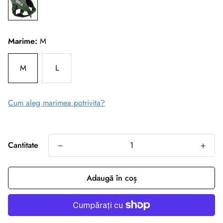
Marime:
M
M
L
Cum aleg marimea potrivita?
Cantitate
Adaugă în coș