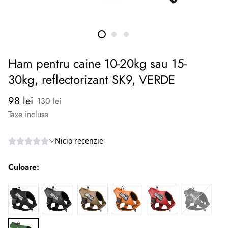
Ham pentru caine 10-20kg sau 15-
30kg, reflectorizant SK9, VERDE
Preț
Preț
98 lei
130 lei
redus
normal
Taxe incluse
Culoare: