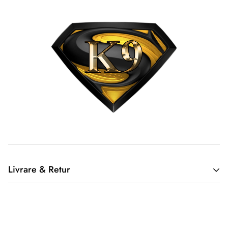
Livrare & Retur
2. Returnarea produselor achiziționate online
Cumpărătorul online este considerat un tip special, deoarece