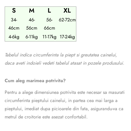
S
M
L
XL
34-
46-
56-
62-72cm
46cm
56cm
66cm
4-6kg
6-11kg
11-17kg
17-24kg
Tabelul indica circumferinta la piept si greutatea cainelui,
daca aveti indoieli vedeti tabelul atasat in pozele produsului.
Cum aleg marimea potrivita?
Pentru a alege dimensiunea potrivita este necesar sa masurati
circumferinta pieptului cainelui, in partea cea mai larga a
pieptului, imediat dupa picioarele din fata, asigurandu-va ca
metrul de croitorie este asezat confortabil.