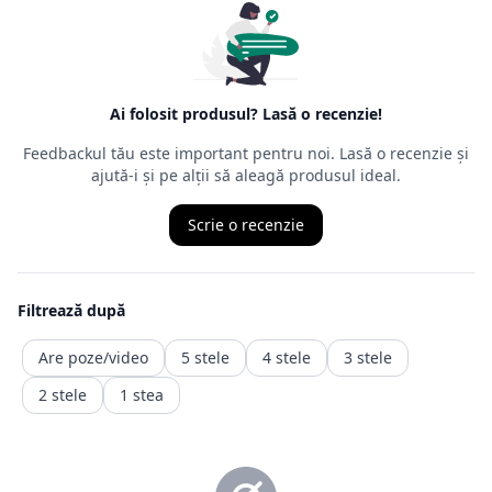
intrării în
posesia mărfurilor.
Ordonanța precizează că cel care face returul
nu trebuie să
aibă un
motiv anume
, nefiind obligat să îl mărturisească, chiar dacă,
de multe
ori, comercianții cer un astfel de motiv. Termenul juridic al
returului
este retragerea din contract, ceea ce presupune ca produsul
achiziționat
să fie trimis înapoi comerciantului, iar banii vor fi recuperați
într-o durată de timp precizată de ordonanță.
Returnarea banilor (contravaloarea produsului fara transport.
transportul fiind un serviciu consumat deja )
trebuie făcută în maxim 14 zile calendaristice, de la retragere
din