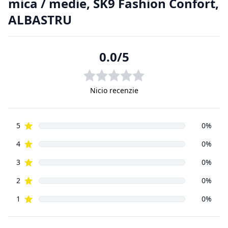
achiziționa, de aici putând apărea situații nedorite. Din
această cauză
clienții magazinelor online au o serie de drepturi suplimentare
față de
cumpărătorii din magazinele fizice.
2.1. Prevederi legislative cu privire la returnarea produselor.
Regulamentul de bază cu privire la vânzările online este
reprezentat
de aceeași Ordonanță de Guvern, numărul 9 din 2016, ca și
vânzările din
magazinele fizice. Principala prevedere a acesteia este că un
cumpărător
din mediul online poate să returneze, cu câteva excepții,
orice produs
cumpărat de pe Internet, în decurs de
14 zile de la data