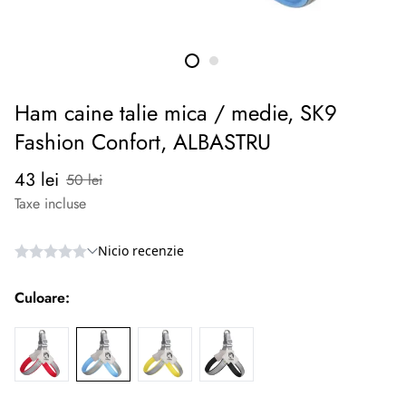
Ham caine talie mica / medie, SK9
Fashion Confort, ALBASTRU
Preț
Preț
43 lei
50 lei
redus
normal
Taxe incluse
Culoare: