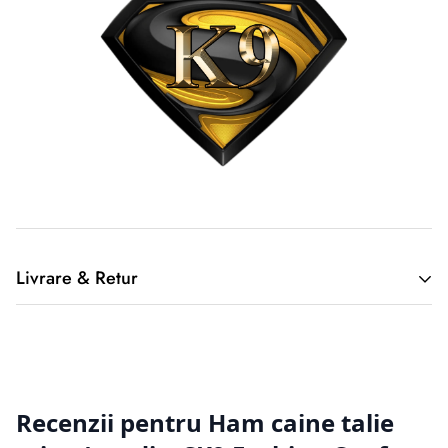
Livrare & Retur
2. Returnarea produselor achiziționate online
Cumpărătorul online este considerat un tip special, deoarece
nu a
avut posibilitatea de a cerceta fizic produsul, înainte de a-l