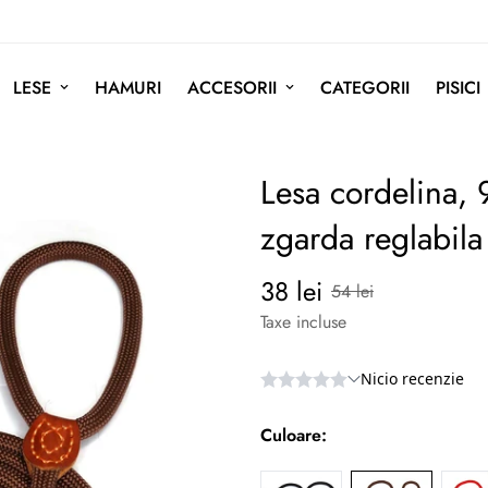
LESE
HAMURI
ACCESORII
CATEGORII
PISICI
Lesa cordelina, 
zgarda reglabil
38 lei
Preț
Preț
54 lei
redus
normal
Taxe incluse
Culoare: