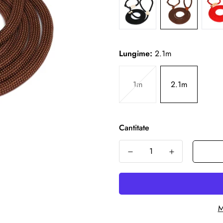
Lungime:
2.1m
1m
2.1m
Cantitate
M