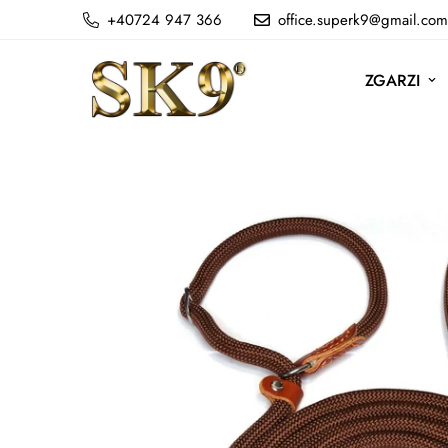
+40724 947 366
office.superk9@gmail.com
ZGARZI