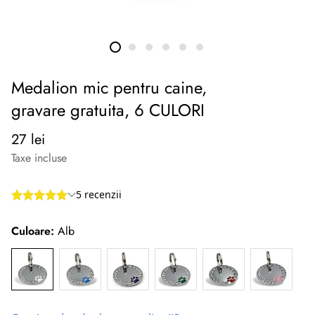
Medalion mic pentru caine,
gravare gratuita, 6 CULORI
Preț
27 lei
normal
Taxe incluse
Culoare:
Alb