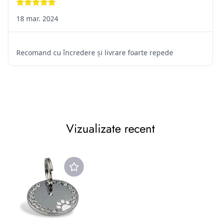
confirmat că renunță de dreptul la retragere;
Produsele care expiră rapid, iar la retur nu ar mai putea fi
revândute altor cumpărători;
Achiziționarea
unor servicii de cazare în scop de agrement atunci când în
contract se
prevede o anumită perioadă exactă de executare.
Vizualizate recent