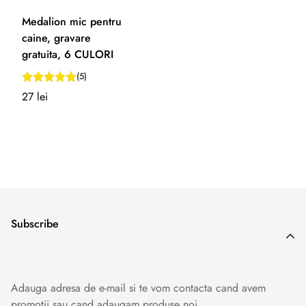
Medalion mic pentru
caine, gravare
gratuita, 6 CULORI
(5)
Preț
27 lei
normal
Subscribe
Adauga adresa de e-mail si te vom contacta cand avem
promotii sau cand adaugam produse noi