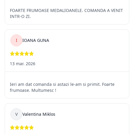
2.2. Situații în care returnarea produselor nu este posibilă
Pentru o relație corectă între vânzător și cumpărător, sunt
prevăzute
câteva situații în care returul nu este posibil, deoarece prima
parte
ar avea pierderi pe care nu și le-ar putea recupera. Între
aceste
situații se numără următoarele:
Achiziționarea unor produse personalizate după dorința
cumpărătorului, cu specificații diferite față de obiectele
de serie
obișnuite;
Achiziționarea unor produse sigilate, care prin
folosință nu mai sunt în această stare și nu mai pot fi folosite
din nou