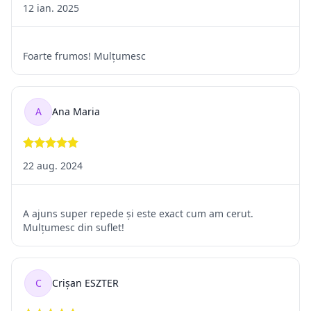
din motive ce țin de igienă sau de protecția sănătății;
Produse care după cumpărare au fost amestecate cu alte
elemente și care sunt inseparabile;
Prestările de servicii încheiate în condițiile în care
consumatorul declară anterior că știe că nu are dreptul la
retragere;
Achiziționarea unor produse cu preț fluctuant, ce nu poate fi
controlat de vânzător;
Achizițiile făcute în cadrul unei licitații;
Achiziția unor ziare periodice sau reviste;
Înregistrări video sau audio desigilate după livrare;
Programe informatice pe suport fizic, ce nu mai au sigiliul
intact;
Achiziționarea
de conținut digital livrat online în condițiile în care
consumatorul a