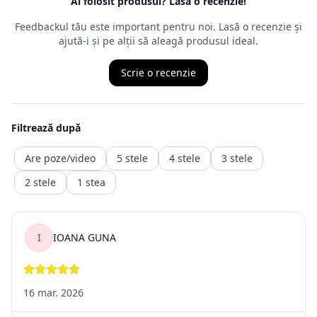
motiv anume
, nefiind obligat să îl mărturisească, chiar dacă,
de multe
ori, comercianții cer un astfel de motiv. Termenul juridic al
returului
este retragerea din contract, ceea ce presupune ca produsul
achiziționat
să fie trimis înapoi comerciantului, iar banii vor fi recuperați
într-o durată de timp precizată de ordonanță.
Returnarea banilor (contravaloarea produsului fara transport.
transportul fiind un serviciu consumat deja )
trebuie făcută în maxim 14 zile calendaristice, de la retragere
din
contract. Rambursarea
sumelor se va face în contul bancar indicat de client sau al
celui din care a fost facuta plata)