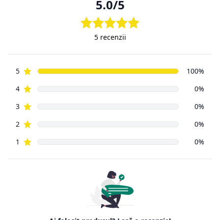
cumpărătorii din magazinele fizice.
2.1. Prevederi legislative cu privire la returnarea produselor.
Regulamentul de bază cu privire la vânzările online este
reprezentat
de aceeași Ordonanță de Guvern, numărul 9 din 2016, ca și
vânzările din
magazinele fizice. Principala prevedere a acesteia este că un
cumpărător
din mediul online poate să returneze, cu câteva excepții,
orice produs
cumpărat de pe Internet, în decurs de
14 zile de la data
intrării în
posesia mărfurilor.
Ordonanța precizează că cel care face returul
nu trebuie să
aibă un