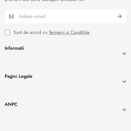
Sunt de acord cu
Termenii si Conditiile
Informatii
Search
Pagini Legale
Blog
Termeni & Conditii
ANPC
Politica de Confidentialitate
Politica Cookies
Politica Livrare & Retur